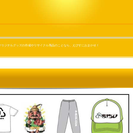
オリジナルグッズの作成やリサイクル商品のことなら、えびすにおまかせ！