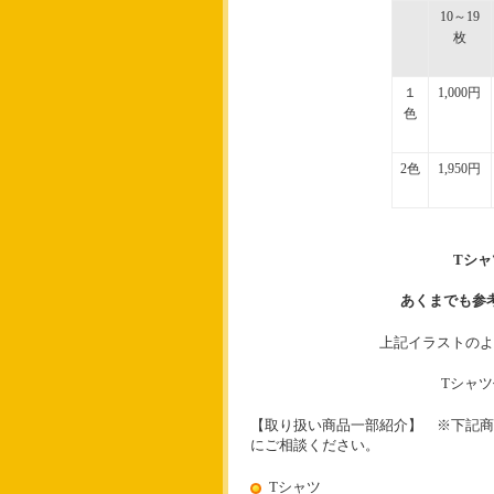
10
～
19
枚
１
1,000
円
色
2
色
1,950
円
T
シャ
あくまでも参
上記イラストのよ
T
シャツ
【取り扱い商品一部紹介】
※下記商
にご相談ください。
Tシャツ