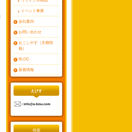
リサイクル商品
イベント事業
安
会社案内
お問い合わせ
おこしやす（京都情
報）
BLOG
新着情報
えびす
: info@a-bisu.com
検索