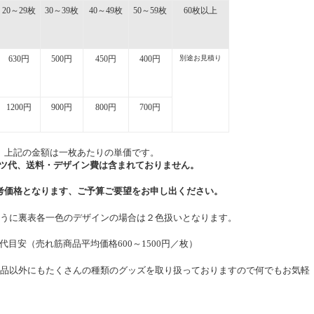
20
～
29
枚
30
～
39
枚
40
～
49
枚
50
～
59
枚
60
枚以上
630
円
500
円
450
円
400
円
別途お見積り
1200
円
900
円
800
円
700
円
上記の金額は一枚あたりの単価です。
ツ代、送料・デザイン費は含まれておりません。
考価格となります、ご予算ご要望をお申し出ください。
うに裏表各一色のデザインの場合は２色扱いとなります。
代目安（売れ筋商品平均価格600
～
1500
円／枚）
品以外にもたくさんの種類のグッズを取り扱っておりますので何でもお気軽